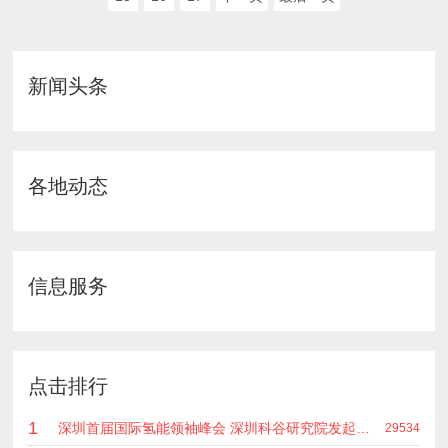
新闻头条
各地动态
信息服务
点击排行
1
深圳首届国际氢能领袖峰会 深圳科谷研究院发起主办 在深能源集团成功召开 会上相关单位 研发机构 龙头企业等签约合作
29534