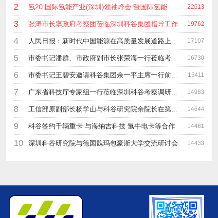
2
氢20 国际氢能产业(深圳)领袖峰会 暨国际氢能产业链展览会
22613
3
张涛市长率政府考察团莅临深圳科谷集团指导工作
19762
4
人民日报：新时代中国能源在高质量发展道路上奋勇前进
17107
5
市委书记潘群、市政府副市长张荣海一行莅临考察指导工作
16730
6
市委书记王碧安邀请科谷集团余一平主席一行前往工业转移园考察合作
15411
7
广东省科技厅专家组一行莅临深圳科谷考察调研“未来能源中心”项目
14983
8
工信部原副部长杨学山与科谷研究院余院长在第九届中电博览会交流
14644
9
科谷签约千辆重卡 与海纳吉科技 氢牛电卡等合作
14481
10
深圳科谷研究院与德国魏玛包豪斯大学交流研讨会
14433