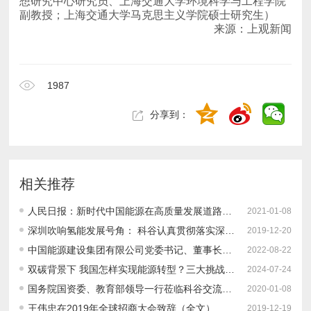
副教授；上海交通大学马克思主义学院硕士研究生）
来源：上观新闻
1987
分享到：
相关推荐
人民日报：新时代中国能源在高质量发展道路上奋勇前进
2021-01-08
深圳吹响氢能发展号角： 科谷认真贯彻落实深圳市2019全球招商大会精神 全方位布局六个前沿方向之一：氢燃料电池产业
2019-12-20
中国能源建设集团有限公司党委书记、董事长宋海良：坚持系统观念统筹推进“双碳”目标实施
2022-08-22
双碳背景下 我国怎样实现能源转型？三大挑战、转型路径、发展建议
2024-07-24
国务院国资委、教育部领导一行莅临科谷交流座谈 探讨新形势下科谷人才培养定位和方向
2020-01-08
王伟忠在2019年全球招商大会致辞（全文）
2019-12-19