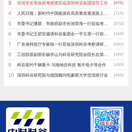
3
张涛市长率政府考察团莅临深圳科谷集团指导工作
19781
4
人民日报：新时代中国能源在高质量发展道路上奋勇前进
17131
5
市委书记潘群、市政府副市长张荣海一行莅临考察指导工作
16753
6
市委书记王碧安邀请科谷集团余一平主席一行前往工业转移园考察合作
15435
7
广东省科技厅专家组一行莅临深圳科谷考察调研“未来能源中心”项目
15003
8
工信部原副部长杨学山与科谷研究院余院长在第九届中电博览会交流
14667
9
科谷签约千辆重卡 与海纳吉科技 氢牛电卡等合作
14505
10
深圳科谷研究院与德国魏玛包豪斯大学交流研讨会
14454