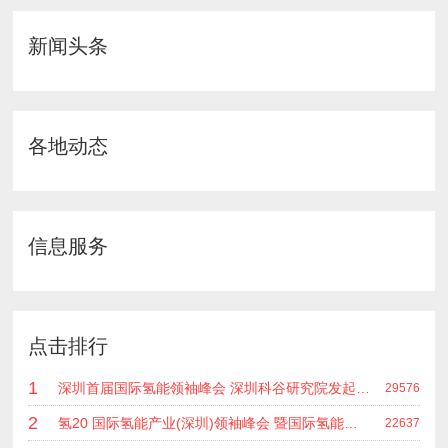
新闻头条
各地动态
信息服务
点击排行
1
深圳首届国际氢能领袖峰会 深圳科谷研究院发起主办 在深能源集团成功召开 会上相关单位 研发机构 龙头企业等签约合作
29576
2
氢20 国际氢能产业(深圳)领袖峰会 暨国际氢能产业链展览会
22637