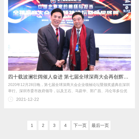
四十载波澜壮阔催人奋进 第七届全球深商大会再创辉煌 科谷研究院余院长应邀出席
2021-12-22
业家越来越有社会责任感。
1
2
3
4
下一页
最后一页