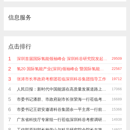
信息服务
点击排行
1
深圳首届国际氢能领袖峰会 深圳科谷研究院发起主办 在深能源集团成功召开 会上相关单位 研发机构 龙头企业等签约合作
29509
2
氢20 国际氢能产业(深圳)领袖峰会 暨国际氢能产业链展览会
22567
3
张涛市长率政府考察团莅临深圳科谷集团指导工作
19712
4
人民日报：新时代中国能源在高质量发展道路上奋勇前进
17066
5
市委书记潘群、市政府副市长张荣海一行莅临考察指导工作
16689
6
市委书记王碧安邀请科谷集团余一平主席一行前往工业转移园考察合作
15366
7
广东省科技厅专家组一行莅临深圳科谷考察调研“未来能源中心”项目
14938
8
工信部原副部长杨学山与科谷研究院余院长在第九届中电博览会交流
14607