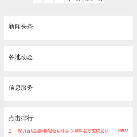
新闻头条
各地动态
信息服务
点击排行
1
深圳首届国际氢能领袖峰会 深圳科谷研究院发起主办 在深能源集团成功召开 会上相关单位 研发机构 龙头企业等签约合作
29533