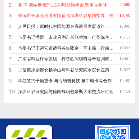
2
氢20 国际氢能产业(深圳)领袖峰会 暨国际氢能产业链展览会
22595
3
张涛市长率政府考察团莅临深圳科谷集团指导工作
19740
4
人民日报：新时代中国能源在高质量发展道路上奋勇前进
17090
5
市委书记潘群、市政府副市长张荣海一行莅临考察指导工作
16713
6
市委书记王碧安邀请科谷集团余一平主席一行前往工业转移园考察合作
15393
7
广东省科技厅专家组一行莅临深圳科谷考察调研“未来能源中心”项目
14961
8
工信部原副部长杨学山与科谷研究院余院长在第九届中电博览会交流
14627
9
科谷签约千辆重卡 与海纳吉科技 氢牛电卡等合作
14460
10
深圳科谷研究院与德国魏玛包豪斯大学交流研讨会
14414