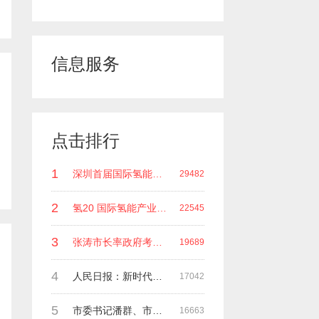
信息服务
点击排行
1
深圳首届国际氢能领袖峰会 深圳科谷研究院发起主办 在深能源集团成功召开 会上相关单位 研发机构 龙头企业等签约合作
29482
2
氢20 国际氢能产业(深圳)领袖峰会 暨国际氢能产业链展览会
22545
3
张涛市长率政府考察团莅临深圳科谷集团指导工作
19689
4
人民日报：新时代中国能源在高质量发展道路上奋勇前进
17042
5
市委书记潘群、市政府副市长张荣海一行莅临考察指导工作
16663