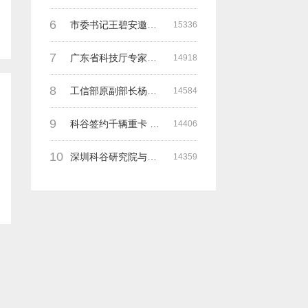
6
市委书记王碧安邀请科谷集团余一平主席一行前往工业转移园考察合作
15336
7
广东省科技厅专家组一行莅临深圳科谷考察调研“未来能源中心”项目
14918
8
工信部原副部长杨学山与科谷研究院余院长在第九届中电博览会交流
14584
9
科谷签约千辆重卡 与海纳吉科技 氢牛电卡等合作
14406
10
深圳科谷研究院与德国魏玛包豪斯大学交流研讨会
14359