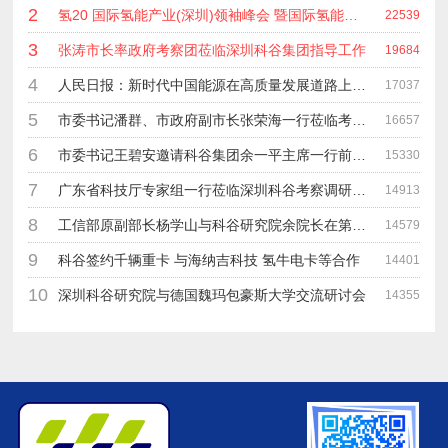
2
氢20 国际氢能产业(深圳)领袖峰会 暨国际氢能产业链展览会
22539
3
张涛市长率政府考察团莅临深圳科谷集团指导工作
19684
4
人民日报：新时代中国能源在高质量发展道路上奋勇前进
17037
5
市委书记潘群、市政府副市长张荣海一行莅临考察指导工作
16657
6
市委书记王碧安邀请科谷集团余一平主席一行前往工业转移园考察合作
15330
7
广东省科技厅专家组一行莅临深圳科谷考察调研“未来能源中心”项目
14913
8
工信部原副部长杨学山与科谷研究院余院长在第九届中电博览会交流
14579
9
科谷签约千辆重卡 与海纳吉科技 氢牛电卡等合作
14401
10
深圳科谷研究院与德国魏玛包豪斯大学交流研讨会
14355