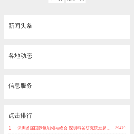
新闻头条
各地动态
信息服务
点击排行
1
深圳首届国际氢能领袖峰会 深圳科谷研究院发起主办 在深能源集团成功召开 会上相关单位 研发机构 龙头企业等签约合作
29479