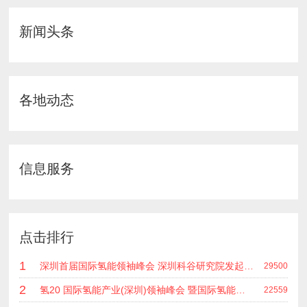
新闻头条
各地动态
信息服务
点击排行
1
深圳首届国际氢能领袖峰会 深圳科谷研究院发起主办 在深能源集团成功召开 会上相关单位 研发机构 龙头企业等签约合作
29500
2
氢20 国际氢能产业(深圳)领袖峰会 暨国际氢能产业链展览会
22559