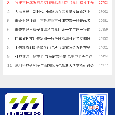
3
张涛市长率政府考察团莅临深圳科谷集团指导工作
19703
4
人民日报：新时代中国能源在高质量发展道路上奋勇前进
17062
5
市委书记潘群、市政府副市长张荣海一行莅临考察指导工作
16681
6
市委书记王碧安邀请科谷集团余一平主席一行前往工业转移园考察合作
15359
7
广东省科技厅专家组一行莅临深圳科谷考察调研“未来能源中心”项目
14933
8
工信部原副部长杨学山与科谷研究院余院长在第九届中电博览会交流
14601
9
科谷签约千辆重卡 与海纳吉科技 氢牛电卡等合作
14424
10
深圳科谷研究院与德国魏玛包豪斯大学交流研讨会
14377