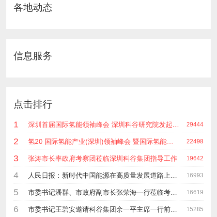
各地动态
信息服务
点击排行
1
深圳首届国际氢能领袖峰会 深圳科谷研究院发起主办 在深能源集团成功召开 会上相关单位 研发机构 龙头企业等签约合作
29444
2
氢20 国际氢能产业(深圳)领袖峰会 暨国际氢能产业链展览会
22498
3
张涛市长率政府考察团莅临深圳科谷集团指导工作
19642
4
人民日报：新时代中国能源在高质量发展道路上奋勇前进
16993
5
市委书记潘群、市政府副市长张荣海一行莅临考察指导工作
16619
6
市委书记王碧安邀请科谷集团余一平主席一行前往工业转移园考察合作
15285