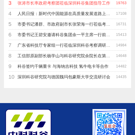
3
张涛市长率政府考察团莅临深圳科谷集团指导工作
19763
4
人民日报：新时代中国能源在高质量发展道路上奋勇前进
17108
5
市委书记潘群、市政府副市长张荣海一行莅临考察指导工作
16731
6
市委书记王碧安邀请科谷集团余一平主席一行前往工业转移园考察合作
15413
7
广东省科技厅专家组一行莅临深圳科谷考察调研“未来能源中心”项目
14984
8
工信部原副部长杨学山与科谷研究院余院长在第九届中电博览会交流
14648
9
科谷签约千辆重卡 与海纳吉科技 氢牛电卡等合作
14482
10
深圳科谷研究院与德国魏玛包豪斯大学交流研讨会
14435