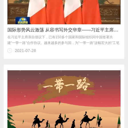
国际形势风云激荡 从容书写外交华章——习近平主席擘画“一带一路”新蓝图
2021-07-28
带一路”走深走实。