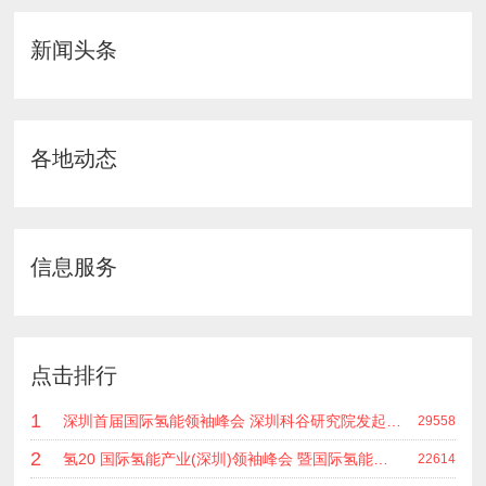
新闻头条
各地动态
信息服务
点击排行
1
深圳首届国际氢能领袖峰会 深圳科谷研究院发起主办 在深能源集团成功召开 会上相关单位 研发机构 龙头企业等签约合作
29558
2
氢20 国际氢能产业(深圳)领袖峰会 暨国际氢能产业链展览会
22614