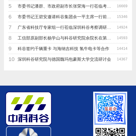
5
市委书记潘群、市政府副市长张荣海一行莅临考察指导工作
16669
6
市委书记王碧安邀请科谷集团余一平主席一行前往工业转移园考察合作
15346
7
广东省科技厅专家组一行莅临深圳科谷考察调研“未来能源中心”项目
14924
8
工信部原副部长杨学山与科谷研究院余院长在第九届中电博览会交流
14593
9
科谷签约千辆重卡 与海纳吉科技 氢牛电卡等合作
14414
10
深圳科谷研究院与德国魏玛包豪斯大学交流研讨会
14367