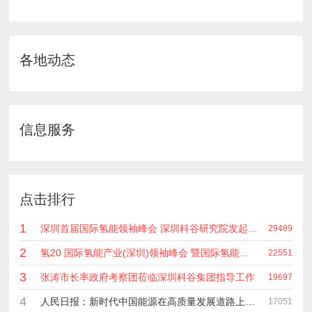
各地动态
信息服务
点击排行
1
深圳首届国际氢能领袖峰会 深圳科谷研究院发起主办 在深能源集团成功召开 会上相关单位 研发机构 龙头企业等签约合作
29489
2
氢20 国际氢能产业(深圳)领袖峰会 暨国际氢能产业链展览会
22551
3
张涛市长率政府考察团莅临深圳科谷集团指导工作
19697
4
人民日报：新时代中国能源在高质量发展道路上奋勇前进
17051