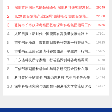
1
深圳首届国际氢能领袖峰会 深圳科谷研究院发起主办 在深能源集团成功召开 会上相关单位 研发机构 龙头企业等签约合作
29549
2
氢20 国际氢能产业(深圳)领袖峰会 暨国际氢能产业链展览会
22608
3
张涛市长率政府考察团莅临深圳科谷集团指导工作
19756
4
人民日报：新时代中国能源在高质量发展道路上奋勇前进
17101
5
市委书记潘群、市政府副市长张荣海一行莅临考察指导工作
16725
6
市委书记王碧安邀请科谷集团余一平主席一行前往工业转移园考察合作
15405
7
广东省科技厅专家组一行莅临深圳科谷考察调研“未来能源中心”项目
14978
8
工信部原副部长杨学山与科谷研究院余院长在第九届中电博览会交流
14638
9
科谷签约千辆重卡 与海纳吉科技 氢牛电卡等合作
14474
10
深圳科谷研究院与德国魏玛包豪斯大学交流研讨会
14427