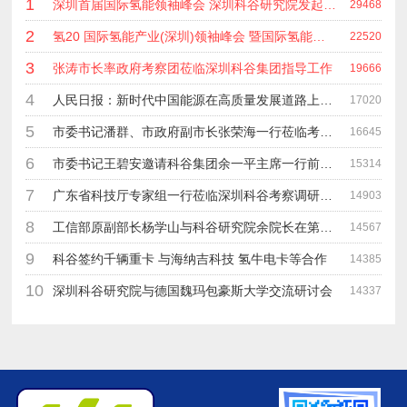
1
深圳首届国际氢能领袖峰会 深圳科谷研究院发起主办 在深能源集团成功召开 会上相关单位 研发机构 龙头企业等签约合作
29468
2
氢20 国际氢能产业(深圳)领袖峰会 暨国际氢能产业链展览会
22520
3
张涛市长率政府考察团莅临深圳科谷集团指导工作
19666
4
人民日报：新时代中国能源在高质量发展道路上奋勇前进
17020
5
市委书记潘群、市政府副市长张荣海一行莅临考察指导工作
16645
6
市委书记王碧安邀请科谷集团余一平主席一行前往工业转移园考察合作
15314
7
广东省科技厅专家组一行莅临深圳科谷考察调研“未来能源中心”项目
14903
8
工信部原副部长杨学山与科谷研究院余院长在第九届中电博览会交流
14567
9
科谷签约千辆重卡 与海纳吉科技 氢牛电卡等合作
14385
10
深圳科谷研究院与德国魏玛包豪斯大学交流研讨会
14337