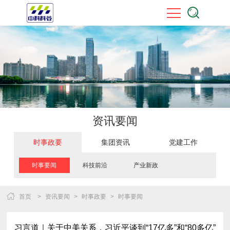
资讯要闻
时事政要
集团资讯
党建工作
时事要闻
科技前沿
产业新政
首页
>
资讯要闻
>
时事政要
>
时事要闻
习言道｜关于中美关系，习近平谈到“17亿多”和“80多亿”