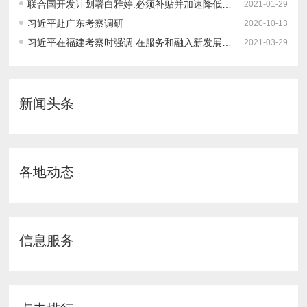
联合国开发计划署白雅婷:必须补贴并加速降低可再生能源制氢的成本｜百人会2021云论坛
2021-01-29
习近平赴广东考察调研
2020-10-13
习近平在福建考察时强调 在服务和融入新发展格局上展现更大作为 奋力谱写全面建设社会主义现代化国家福建篇章
2021-03-29
新闻头条
各地动态
信息服务