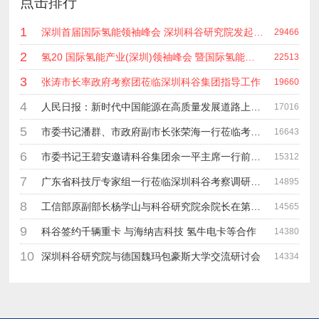
点击排行
1
深圳首届国际氢能领袖峰会 深圳科谷研究院发起主办 在深能源集团成功召开 会上相关单位 研发机构 龙头企业等签约合作
29466
2
氢20 国际氢能产业(深圳)领袖峰会 暨国际氢能产业链展览会
22513
3
张涛市长率政府考察团莅临深圳科谷集团指导工作
19660
4
人民日报：新时代中国能源在高质量发展道路上奋勇前进
17016
5
市委书记潘群、市政府副市长张荣海一行莅临考察指导工作
16643
6
市委书记王碧安邀请科谷集团余一平主席一行前往工业转移园考察合作
15312
7
广东省科技厅专家组一行莅临深圳科谷考察调研“未来能源中心”项目
14895
8
工信部原副部长杨学山与科谷研究院余院长在第九届中电博览会交流
14565
9
科谷签约千辆重卡 与海纳吉科技 氢牛电卡等合作
14380
10
深圳科谷研究院与德国魏玛包豪斯大学交流研讨会
14334