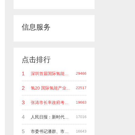
信息服务
点击排行
1
深圳首届国际氢能领袖峰会 深圳科谷研究院发起主办 在深能源集团成功召开 会上相关单位 研发机构 龙头企业等签约合作
29466
2
氢20 国际氢能产业(深圳)领袖峰会 暨国际氢能产业链展览会
22517
3
张涛市长率政府考察团莅临深圳科谷集团指导工作
19663
4
人民日报：新时代中国能源在高质量发展道路上奋勇前进
17016
5
市委书记潘群、市政府副市长张荣海一行莅临考察指导工作
16643