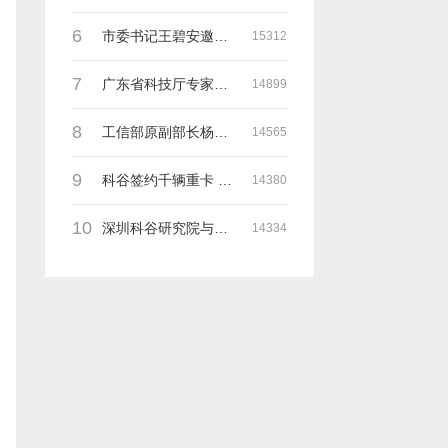
6
市委书记王碧安邀请科谷集团余一平主席一行前往工业转移园考察合作
15312
7
广东省科技厅专家组一行莅临深圳科谷考察调研“未来能源中心”项目
14899
8
工信部原副部长杨学山与科谷研究院余院长在第九届中电博览会交流
14565
9
科谷签约千辆重卡 与海纳吉科技 氢牛电卡等合作
14380
10
深圳科谷研究院与德国魏玛包豪斯大学交流研讨会
14334