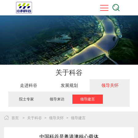
关于科谷
走进科谷
发展规划
领导关怀
院士专家
领导来访
领导建言
首页
>
关于科谷
>
领导关怀
>
领导建言
中国科谷是粤港澳核心载体