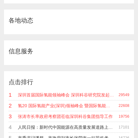
各地动态
信息服务
点击排行
1
深圳首届国际氢能领袖峰会 深圳科谷研究院发起主办 在深能源集团成功召开 会上相关单位 研发机构 龙头企业等签约合作
29549
2
氢20 国际氢能产业(深圳)领袖峰会 暨国际氢能产业链展览会
22608
3
张涛市长率政府考察团莅临深圳科谷集团指导工作
19756
4
人民日报：新时代中国能源在高质量发展道路上奋勇前进
17101
5
市委书记潘群、市政府副市长张荣海一行莅临考察指导工作
16726