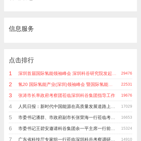
信息服务
点击排行
1
深圳首届国际氢能领袖峰会 深圳科谷研究院发起主办 在深能源集团成功召开 会上相关单位 研发机构 龙头企业等签约合作
29476
2
氢20 国际氢能产业(深圳)领袖峰会 暨国际氢能产业链展览会
22531
3
张涛市长率政府考察团莅临深圳科谷集团指导工作
19676
4
人民日报：新时代中国能源在高质量发展道路上奋勇前进
17029
5
市委书记潘群、市政府副市长张荣海一行莅临考察指导工作
16653
6
市委书记王碧安邀请科谷集团余一平主席一行前往工业转移园考察合作
15324
7
广东省科技厅专家组一行莅临深圳科谷考察调研“未来能源中心”项目
14910