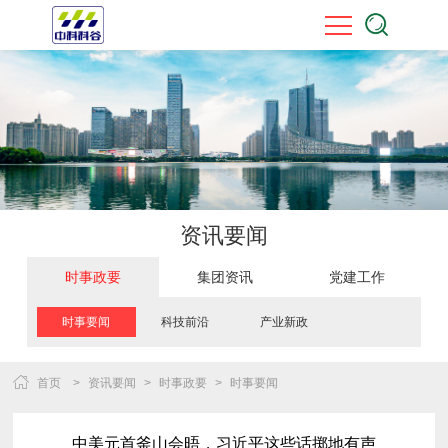
资讯要闻
时事政要
集团资讯
党建工作
时事要闻
科技前沿
产业新政
首页
>
资讯要闻
>
时事政要
>
时事要闻
中美元首釜山会晤，习近平这些话掷地有声