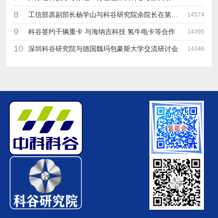
8
工信部原副部长杨学山与科谷研究院余院长在第九届中电博览会交流
14574
9
科谷签约千辆重卡 与海纳吉科技 氢牛电卡等合作
14395
10
深圳科谷研究院与德国魏玛包豪斯大学交流研讨会
14346