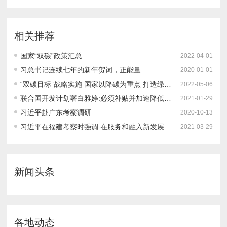
相关推荐
国家“双碳”政策汇总
2022-04-01
习总书记连续七年的新年贺词，正能量
2020-01-01
“双碳目标”战略实施 国家以降碳为重点 打造绿色低碳智慧新城
2022-05-06
联合国开发计划署白雅婷:必须补贴并加速降低可再生能源制氢的成本｜百人会2021云论坛
2021-01-29
习近平赴广东考察调研
2020-10-13
习近平在福建考察时强调 在服务和融入新发展格局上展现更大作为 奋力谱写全面建设社会主义现代化国家福建篇章
2021-03-29
新闻头条
各地动态