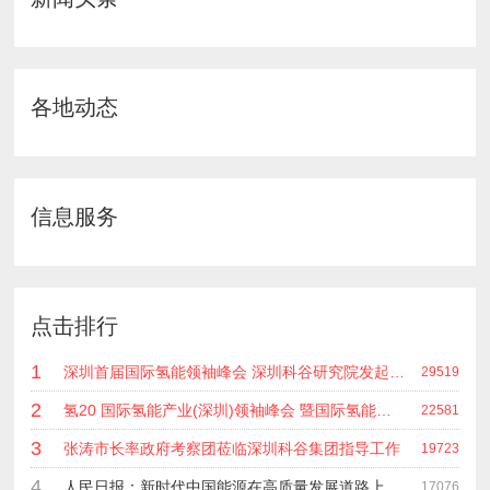
各地动态
信息服务
点击排行
1
深圳首届国际氢能领袖峰会 深圳科谷研究院发起主办 在深能源集团成功召开 会上相关单位 研发机构 龙头企业等签约合作
29519
2
氢20 国际氢能产业(深圳)领袖峰会 暨国际氢能产业链展览会
22581
3
张涛市长率政府考察团莅临深圳科谷集团指导工作
19723
4
人民日报：新时代中国能源在高质量发展道路上奋勇前进
17076