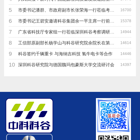
5
市委书记潘群、市政府副市长张荣海一行莅临考察指导工作
16700
6
市委书记王碧安邀请科谷集团余一平主席一行前往工业转移园考察合作
15378
7
广东省科技厅专家组一行莅临深圳科谷考察调研“未来能源中心”项目
14944
8
工信部原副部长杨学山与科谷研究院余院长在第九届中电博览会交流
14614
9
科谷签约千辆重卡 与海纳吉科技 氢牛电卡等合作
14446
10
深圳科谷研究院与德国魏玛包豪斯大学交流研讨会
14397