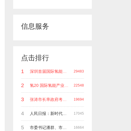
信息服务
点击排行
1
深圳首届国际氢能领袖峰会 深圳科谷研究院发起主办 在深能源集团成功召开 会上相关单位 研发机构 龙头企业等签约合作
29483
2
氢20 国际氢能产业(深圳)领袖峰会 暨国际氢能产业链展览会
22548
3
张涛市长率政府考察团莅临深圳科谷集团指导工作
19694
4
人民日报：新时代中国能源在高质量发展道路上奋勇前进
17045
5
市委书记潘群、市政府副市长张荣海一行莅临考察指导工作
16664