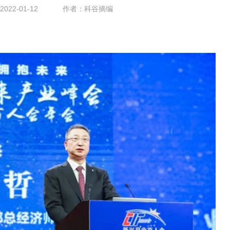
22-01-12
作者：科谷摘编