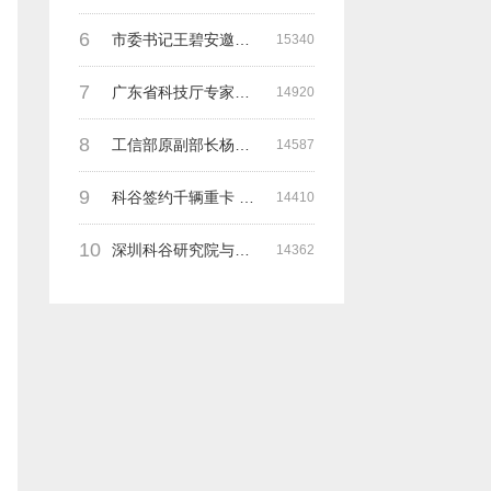
6
市委书记王碧安邀请科谷集团余一平主席一行前往工业转移园考察合作
15340
7
广东省科技厅专家组一行莅临深圳科谷考察调研“未来能源中心”项目
14920
8
工信部原副部长杨学山与科谷研究院余院长在第九届中电博览会交流
14587
9
科谷签约千辆重卡 与海纳吉科技 氢牛电卡等合作
14410
10
深圳科谷研究院与德国魏玛包豪斯大学交流研讨会
14362