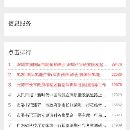
信息服务
点击排行
1
深圳首届国际氢能领袖峰会 深圳科谷研究院发起主办 在深能源集团成功召开 会上相关单位 研发机构 龙头企业等签约合作
29476
2
氢20 国际氢能产业(深圳)领袖峰会 暨国际氢能产业链展览会
22530
3
张涛市长率政府考察团莅临深圳科谷集团指导工作
19676
4
人民日报：新时代中国能源在高质量发展道路上奋勇前进
17029
5
市委书记潘群、市政府副市长张荣海一行莅临考察指导工作
16652
6
市委书记王碧安邀请科谷集团余一平主席一行前往工业转移园考察合作
15323
7
广东省科技厅专家组一行莅临深圳科谷考察调研“未来能源中心”项目
14909