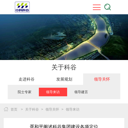
关于科谷
走进科谷
发展规划
领导关怀
院士专家
领导来访
领导建言
首页
>
关于科谷
>
领导关怀
>
领导来访
胥和平阐述科谷集团建设各项定位