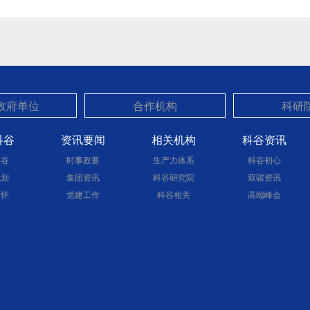
科谷
资讯要闻
相关机构
科谷资讯
科谷
时事政要
生产力体系
科谷初心
规划
集团资讯
科谷研究院
双碳资讯
关怀
党建工作
科谷相关
高端峰会