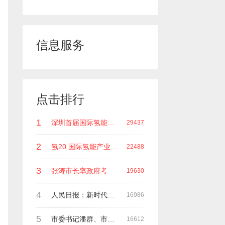
信息服务
点击排行
1
深圳首届国际氢能领袖峰会 深圳科谷研究院发起主办 在深能源集团成功召开 会上相关单位 研发机构 龙头企业等签约合作
29437
2
氢20 国际氢能产业(深圳)领袖峰会 暨国际氢能产业链展览会
22488
3
张涛市长率政府考察团莅临深圳科谷集团指导工作
19630
4
人民日报：新时代中国能源在高质量发展道路上奋勇前进
16986
5
市委书记潘群、市政府副市长张荣海一行莅临考察指导工作
16612