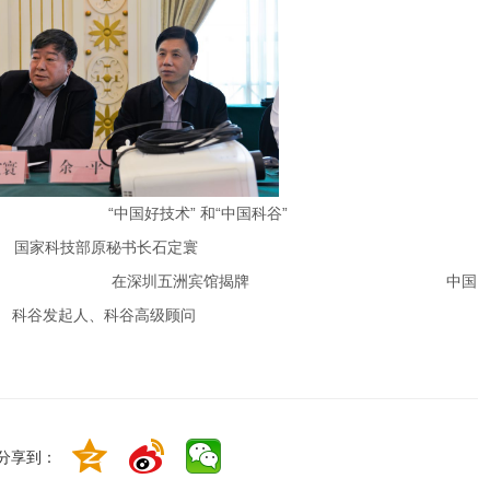
寰参事
国家科技部原秘书长石定寰
科谷发起人、科谷高级顾问
分享到：