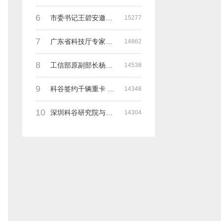
6
市委书记王碧安邀请科谷集团余一平主席一行前往工业转移园考察合作
15277
7
广东省科技厅专家组一行莅临深圳科谷考察调研“未来能源中心”项目
14862
8
工信部原副部长杨学山与科谷研究院余院长在第九届中电博览会交流
14538
9
科谷签约千辆重卡 与海纳吉科技 氢牛电卡等合作
14348
10
深圳科谷研究院与德国魏玛包豪斯大学交流研讨会
14304