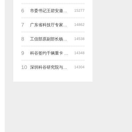
6
市委书记王碧安邀请科谷集团余一平主席一行前往工业转移园考察合作
15277
7
广东省科技厅专家组一行莅临深圳科谷考察调研“未来能源中心”项目
14862
8
工信部原副部长杨学山与科谷研究院余院长在第九届中电博览会交流
14538
9
科谷签约千辆重卡 与海纳吉科技 氢牛电卡等合作
14348
10
深圳科谷研究院与德国魏玛包豪斯大学交流研讨会
14304