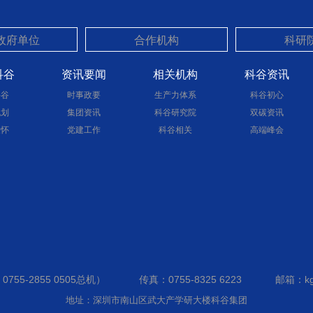
科谷
资讯要闻
相关机构
科谷资讯
科谷
时事政要
生产力体系
科谷初心
规划
集团资讯
科谷研究院
双碳资讯
关怀
党建工作
科谷相关
高端峰会
755-2855 0505总机）
传真：0755-8325 6223
邮箱：kg
地址：深圳市南山区武大产学研大楼科谷集团