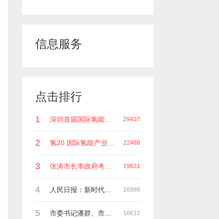
信息服务
点击排行
1
深圳首届国际氢能领袖峰会 深圳科谷研究院发起主办 在深能源集团成功召开 会上相关单位 研发机构 龙头企业等签约合作
29437
2
氢20 国际氢能产业(深圳)领袖峰会 暨国际氢能产业链展览会
22488
3
张涛市长率政府考察团莅临深圳科谷集团指导工作
19631
4
人民日报：新时代中国能源在高质量发展道路上奋勇前进
16986
5
市委书记潘群、市政府副市长张荣海一行莅临考察指导工作
16612