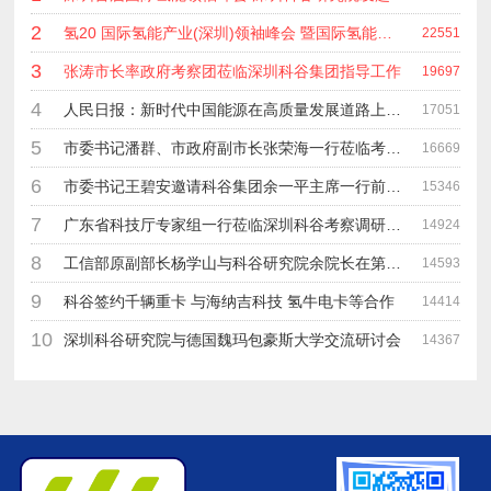
2
氢20 国际氢能产业(深圳)领袖峰会 暨国际氢能产业链展览会
22551
3
张涛市长率政府考察团莅临深圳科谷集团指导工作
19697
4
人民日报：新时代中国能源在高质量发展道路上奋勇前进
17051
5
市委书记潘群、市政府副市长张荣海一行莅临考察指导工作
16669
6
市委书记王碧安邀请科谷集团余一平主席一行前往工业转移园考察合作
15346
7
广东省科技厅专家组一行莅临深圳科谷考察调研“未来能源中心”项目
14924
8
工信部原副部长杨学山与科谷研究院余院长在第九届中电博览会交流
14593
9
科谷签约千辆重卡 与海纳吉科技 氢牛电卡等合作
14414
10
深圳科谷研究院与德国魏玛包豪斯大学交流研讨会
14367