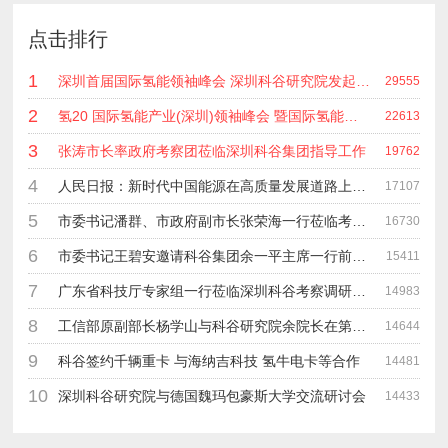
点击排行
1
深圳首届国际氢能领袖峰会 深圳科谷研究院发起主办 在深能源集团成功召开 会上相关单位 研发机构 龙头企业等签约合作
29555
2
氢20 国际氢能产业(深圳)领袖峰会 暨国际氢能产业链展览会
22613
3
张涛市长率政府考察团莅临深圳科谷集团指导工作
19762
4
人民日报：新时代中国能源在高质量发展道路上奋勇前进
17107
5
市委书记潘群、市政府副市长张荣海一行莅临考察指导工作
16730
6
市委书记王碧安邀请科谷集团余一平主席一行前往工业转移园考察合作
15411
7
广东省科技厅专家组一行莅临深圳科谷考察调研“未来能源中心”项目
14983
8
工信部原副部长杨学山与科谷研究院余院长在第九届中电博览会交流
14644
9
科谷签约千辆重卡 与海纳吉科技 氢牛电卡等合作
14481
10
深圳科谷研究院与德国魏玛包豪斯大学交流研讨会
14433