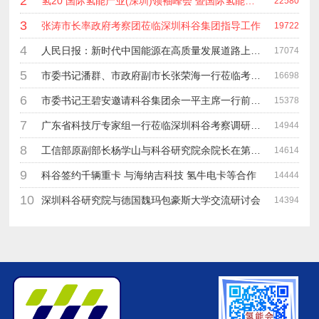
2
氢20 国际氢能产业(深圳)领袖峰会 暨国际氢能产业链展览会
22580
3
张涛市长率政府考察团莅临深圳科谷集团指导工作
19722
4
人民日报：新时代中国能源在高质量发展道路上奋勇前进
17074
5
市委书记潘群、市政府副市长张荣海一行莅临考察指导工作
16698
6
市委书记王碧安邀请科谷集团余一平主席一行前往工业转移园考察合作
15378
7
广东省科技厅专家组一行莅临深圳科谷考察调研“未来能源中心”项目
14944
8
工信部原副部长杨学山与科谷研究院余院长在第九届中电博览会交流
14614
9
科谷签约千辆重卡 与海纳吉科技 氢牛电卡等合作
14444
10
深圳科谷研究院与德国魏玛包豪斯大学交流研讨会
14394