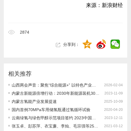
来源：新浪财经
2874
分享到：
相关推荐
山西两会声音：聚焦“综合能源+” 以特色产业突围促资源优势转化
2026-02-04
内蒙古新能源倍增行动：2030年新能源装机300GW！绿氢产能50万吨，制氢设备产能1000台套！
2023-11-09
内蒙古氢能产业发展提速
2025-10-09
国内首例70MPa车用储氢瓶通过氢循环试验
2020-04-20
云南绿氢与绿色甲醇示范项目签约 2023中国氢制绿色甲醇项目建设进度如何？
2023-12-11
张玉卓、彭苏萍、衣宝廉、李灿、毛宗强等25位知名院士专家出席“第三届中国制氢与氢能源产业发展大会”并作主旨报告！大会日程发布
2021-03-12