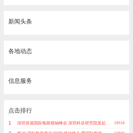
新闻头条
各地动态
信息服务
点击排行
1
深圳首届国际氢能领袖峰会 深圳科谷研究院发起主办 在深能源集团成功召开 会上相关单位 研发机构 龙头企业等签约合作
29518