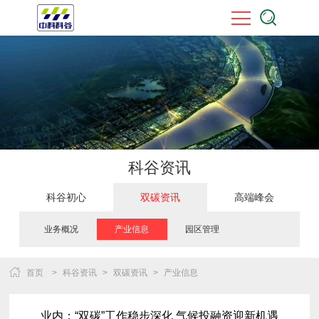
科谷资讯
科谷初心
双碳资讯
高端峰会
业务概况
产业信息
园区管理
首页
>
科谷资讯
>
双碳资讯
>
产业信息
业内：“双碳”工作稳步深化 气候投融资迎新机遇