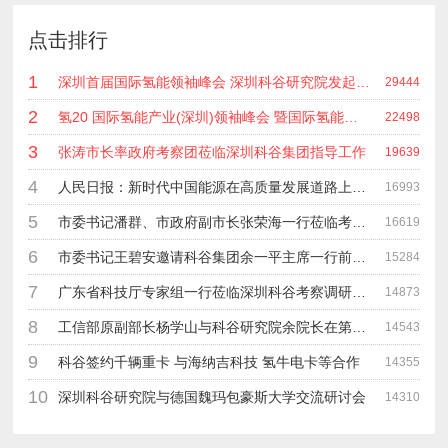
点击排行
1
深圳首届国际氢能领袖峰会 深圳科谷研究院发起主办 在深能源集团成功召开 会上相关单位 研发机构 龙头企业等签约合作
29444
2
氢20 国际氢能产业(深圳)领袖峰会 暨国际氢能产业链展览会
22498
3
张涛市长率政府考察团莅临深圳科谷集团指导工作
19639
4
人民日报：新时代中国能源在高质量发展道路上奋勇前进
16993
5
市委书记潘群、市政府副市长张荣海一行莅临考察指导工作
16619
6
市委书记王碧安邀请科谷集团余一平主席一行前往工业转移园考察合作
15284
7
广东省科技厅专家组一行莅临深圳科谷考察调研“未来能源中心”项目
14873
8
工信部原副部长杨学山与科谷研究院余院长在第九届中电博览会交流
14543
9
科谷签约千辆重卡 与海纳吉科技 氢牛电卡等合作
14355
10
深圳科谷研究院与德国魏玛包豪斯大学交流研讨会
14310