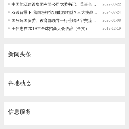
中国能源建设集团有限公司党委书记、董事长宋海良：坚持系统观念统筹推进“双碳”目标实施
2022-08-22
双碳背景下 我国怎样实现能源转型？三大挑战、转型路径、发展建议
2024-07-24
国务院国资委、教育部领导一行莅临科谷交流座谈 探讨新形势下科谷人才培养定位和方向
2020-01-08
王伟忠在2019年全球招商大会致辞（全文）
2019-12-19
新闻头条
各地动态
信息服务