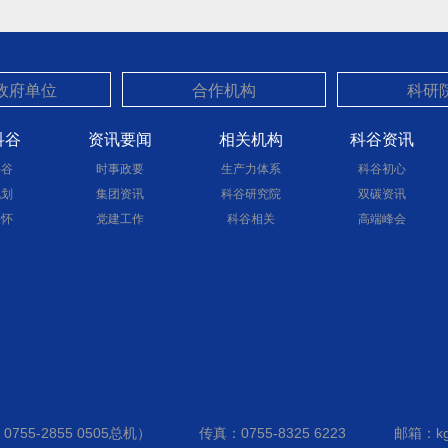
科谷
资讯要闻
相关机构
科谷资讯
科谷
时事政要
生产力体系
科谷初心
规划
集团资讯
科谷研究院
双碳资讯
关怀
党建工作
科谷相关
高端峰会
755-2855 0505总机）
传真：0755-8325 6223
邮箱：kg