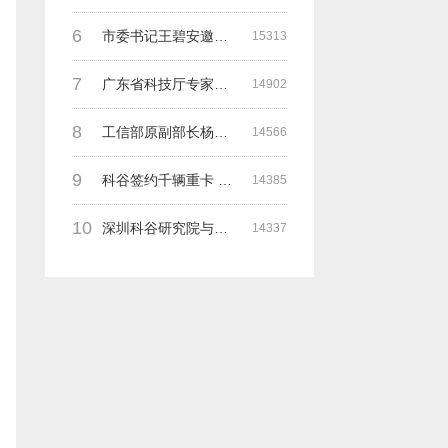
6
市委书记王碧安邀请科谷集团余一平主席一行前往工业转移园考察合作
15313
7
广东省科技厅专家组一行莅临深圳科谷考察调研“未来能源中心”项目
14902
8
工信部原副部长杨学山与科谷研究院余院长在第九届中电博览会交流
14566
9
科谷签约千辆重卡 与海纳吉科技 氢牛电卡等合作
14385
10
深圳科谷研究院与德国魏玛包豪斯大学交流研讨会
14337