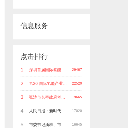
信息服务
点击排行
1
深圳首届国际氢能领袖峰会 深圳科谷研究院发起主办 在深能源集团成功召开 会上相关单位 研发机构 龙头企业等签约合作
29467
2
氢20 国际氢能产业(深圳)领袖峰会 暨国际氢能产业链展览会
22520
3
张涛市长率政府考察团莅临深圳科谷集团指导工作
19665
4
人民日报：新时代中国能源在高质量发展道路上奋勇前进
17020
5
市委书记潘群、市政府副市长张荣海一行莅临考察指导工作
16645