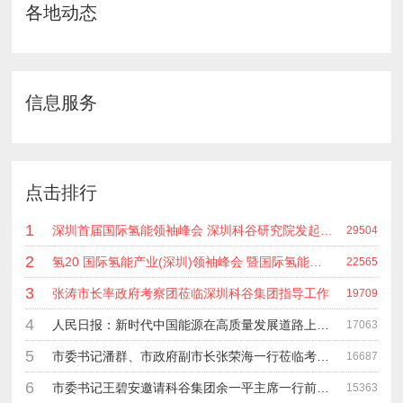
各地动态
信息服务
点击排行
1
深圳首届国际氢能领袖峰会 深圳科谷研究院发起主办 在深能源集团成功召开 会上相关单位 研发机构 龙头企业等签约合作
29504
2
氢20 国际氢能产业(深圳)领袖峰会 暨国际氢能产业链展览会
22565
3
张涛市长率政府考察团莅临深圳科谷集团指导工作
19709
4
人民日报：新时代中国能源在高质量发展道路上奋勇前进
17063
5
市委书记潘群、市政府副市长张荣海一行莅临考察指导工作
16687
6
市委书记王碧安邀请科谷集团余一平主席一行前往工业转移园考察合作
15363