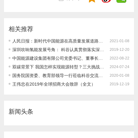
相关推荐
人民日报：新时代中国能源在高质量发展道路上奋勇前进
2021-01-08
深圳吹响氢能发展号角： 科谷认真贯彻落实深圳市2019全球招商大会精神 全方位布局六个前沿方向之一：氢燃料电池产业
2019-12-20
中国能源建设集团有限公司党委书记、董事长宋海良：坚持系统观念统筹推进“双碳”目标实施
2022-08-22
双碳背景下 我国怎样实现能源转型？三大挑战、转型路径、发展建议
2024-07-24
国务院国资委、教育部领导一行莅临科谷交流座谈 探讨新形势下科谷人才培养定位和方向
2020-01-08
王伟忠在2019年全球招商大会致辞（全文）
2019-12-19
新闻头条