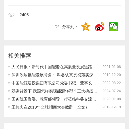
2406
分享到：
相关推荐
人民日报：新时代中国能源在高质量发展道路上奋勇前进
2021-01-08
深圳吹响氢能发展号角： 科谷认真贯彻落实深圳市2019全球招商大会精神 全方位布局六个前沿方向之一：氢燃料电池产业
2019-12-20
中国能源建设集团有限公司党委书记、董事长宋海良：坚持系统观念统筹推进“双碳”目标实施
2022-08-22
双碳背景下 我国怎样实现能源转型？三大挑战、转型路径、发展建议
2024-07-24
国务院国资委、教育部领导一行莅临科谷交流座谈 探讨新形势下科谷人才培养定位和方向
2020-01-08
王伟忠在2019年全球招商大会致辞（全文）
2019-12-19