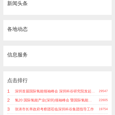
新闻头条
各地动态
信息服务
点击排行
1
深圳首届国际氢能领袖峰会 深圳科谷研究院发起主办 在深能源集团成功召开 会上相关单位 研发机构 龙头企业等签约合作
29547
2
氢20 国际氢能产业(深圳)领袖峰会 暨国际氢能产业链展览会
22605
3
张涛市长率政府考察团莅临深圳科谷集团指导工作
19754