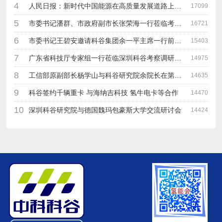
4
人民日报：新时代中国能源在高质量发展道路上奋勇前进
17099
5
市委书记潘群、市政府副市长张荣海一行莅临考察指导工作
16721
6
市委书记王碧安邀请科谷集团余一平主席一行前往工业转移园考察合作
15403
7
广东省科技厅专家组一行莅临深圳科谷考察调研“未来能源中心”项目
14975
8
工信部原副部长杨学山与科谷研究院余院长在第九届中电博览会交流
14635
9
科谷签约千辆重卡 与海纳吉科技 氢牛电卡等合作
14470
10
深圳科谷研究院与德国魏玛包豪斯大学交流研讨会
14424