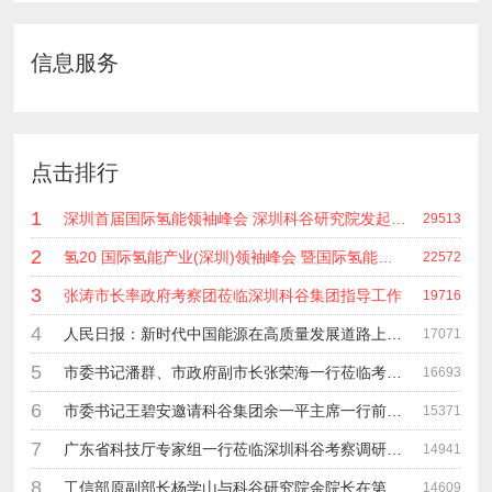
信息服务
点击排行
1
深圳首届国际氢能领袖峰会 深圳科谷研究院发起主办 在深能源集团成功召开 会上相关单位 研发机构 龙头企业等签约合作
29513
2
氢20 国际氢能产业(深圳)领袖峰会 暨国际氢能产业链展览会
22572
3
张涛市长率政府考察团莅临深圳科谷集团指导工作
19716
4
人民日报：新时代中国能源在高质量发展道路上奋勇前进
17071
5
市委书记潘群、市政府副市长张荣海一行莅临考察指导工作
16693
6
市委书记王碧安邀请科谷集团余一平主席一行前往工业转移园考察合作
15371
7
广东省科技厅专家组一行莅临深圳科谷考察调研“未来能源中心”项目
14941
8
工信部原副部长杨学山与科谷研究院余院长在第九届中电博览会交流
14609