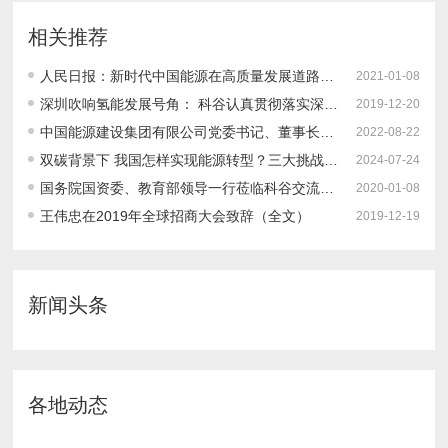
相关推荐
人民日报：新时代中国能源在高质量发展道路上奋勇前进
2021-01-08
深圳吹响氢能发展号角： 科谷认真贯彻落实深圳市2019全球招商大会精神 全方位布局六个前沿方向之一：氢燃料电池产业
2019-12-20
中国能源建设集团有限公司党委书记、董事长宋海良：坚持系统观念统筹推进“双碳”目标实施
2022-08-22
双碳背景下 我国怎样实现能源转型？三大挑战、转型路径、发展建议
2024-07-24
国务院国资委、教育部领导一行莅临科谷交流座谈 探讨新形势下科谷人才培养定位和方向
2020-01-08
王伟忠在2019年全球招商大会致辞（全文）
2019-12-19
新闻头条
各地动态