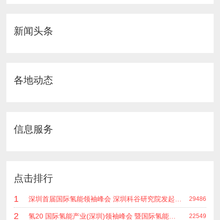
新闻头条
各地动态
信息服务
点击排行
1
深圳首届国际氢能领袖峰会 深圳科谷研究院发起主办 在深能源集团成功召开 会上相关单位 研发机构 龙头企业等签约合作
29486
2
氢20 国际氢能产业(深圳)领袖峰会 暨国际氢能产业链展览会
22549