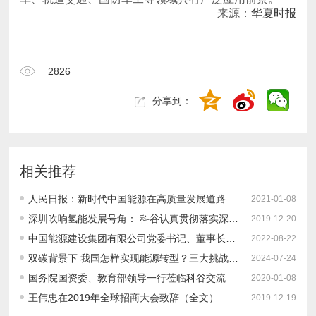
来源：
华夏时报
2826
分享到：
相关推荐
人民日报：新时代中国能源在高质量发展道路上奋勇前进
2021-01-08
深圳吹响氢能发展号角： 科谷认真贯彻落实深圳市2019全球招商大会精神 全方位布局六个前沿方向之一：氢燃料电池产业
2019-12-20
中国能源建设集团有限公司党委书记、董事长宋海良：坚持系统观念统筹推进“双碳”目标实施
2022-08-22
双碳背景下 我国怎样实现能源转型？三大挑战、转型路径、发展建议
2024-07-24
国务院国资委、教育部领导一行莅临科谷交流座谈 探讨新形势下科谷人才培养定位和方向
2020-01-08
王伟忠在2019年全球招商大会致辞（全文）
2019-12-19