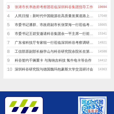
3
张涛市长率政府考察团莅临深圳科谷集团指导工作
19694
4
人民日报：新时代中国能源在高质量发展道路上奋勇前进
17048
5
市委书记潘群、市政府副市长张荣海一行莅临考察指导工作
16665
6
市委书记王碧安邀请科谷集团余一平主席一行前往工业转移园考察合作
15341
7
广东省科技厅专家组一行莅临深圳科谷考察调研“未来能源中心”项目
14921
8
工信部原副部长杨学山与科谷研究院余院长在第九届中电博览会交流
14588
9
科谷签约千辆重卡 与海纳吉科技 氢牛电卡等合作
14412
10
深圳科谷研究院与德国魏玛包豪斯大学交流研讨会
14363