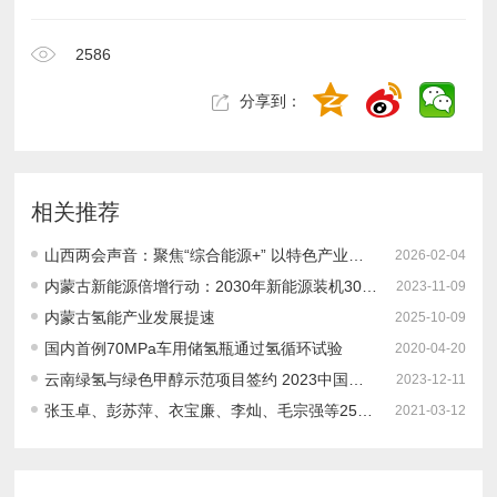
2586
分享到：
相关推荐
山西两会声音：聚焦“综合能源+” 以特色产业突围促资源优势转化
2026-02-04
内蒙古新能源倍增行动：2030年新能源装机300GW！绿氢产能50万吨，制氢设备产能1000台套！
2023-11-09
内蒙古氢能产业发展提速
2025-10-09
国内首例70MPa车用储氢瓶通过氢循环试验
2020-04-20
云南绿氢与绿色甲醇示范项目签约 2023中国氢制绿色甲醇项目建设进度如何？
2023-12-11
张玉卓、彭苏萍、衣宝廉、李灿、毛宗强等25位知名院士专家出席“第三届中国制氢与氢能源产业发展大会”并作主旨报告！大会日程发布
2021-03-12