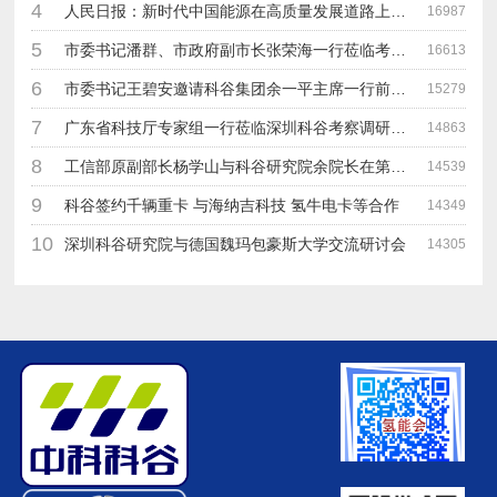
4
人民日报：新时代中国能源在高质量发展道路上奋勇前进
16987
5
市委书记潘群、市政府副市长张荣海一行莅临考察指导工作
16613
6
市委书记王碧安邀请科谷集团余一平主席一行前往工业转移园考察合作
15279
7
广东省科技厅专家组一行莅临深圳科谷考察调研“未来能源中心”项目
14863
8
工信部原副部长杨学山与科谷研究院余院长在第九届中电博览会交流
14539
9
科谷签约千辆重卡 与海纳吉科技 氢牛电卡等合作
14349
10
深圳科谷研究院与德国魏玛包豪斯大学交流研讨会
14305