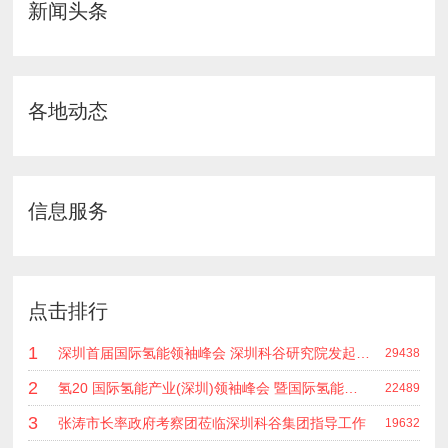
新闻头条
各地动态
信息服务
点击排行
1
深圳首届国际氢能领袖峰会 深圳科谷研究院发起主办 在深能源集团成功召开 会上相关单位 研发机构 龙头企业等签约合作
29438
2
氢20 国际氢能产业(深圳)领袖峰会 暨国际氢能产业链展览会
22489
3
张涛市长率政府考察团莅临深圳科谷集团指导工作
19632