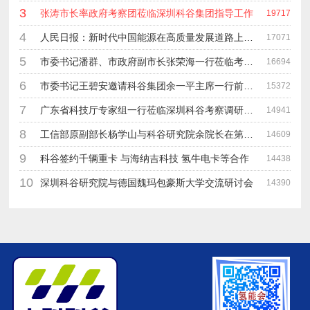
3
张涛市长率政府考察团莅临深圳科谷集团指导工作
19717
4
人民日报：新时代中国能源在高质量发展道路上奋勇前进
17071
5
市委书记潘群、市政府副市长张荣海一行莅临考察指导工作
16694
6
市委书记王碧安邀请科谷集团余一平主席一行前往工业转移园考察合作
15372
7
广东省科技厅专家组一行莅临深圳科谷考察调研“未来能源中心”项目
14941
8
工信部原副部长杨学山与科谷研究院余院长在第九届中电博览会交流
14609
9
科谷签约千辆重卡 与海纳吉科技 氢牛电卡等合作
14438
10
深圳科谷研究院与德国魏玛包豪斯大学交流研讨会
14390