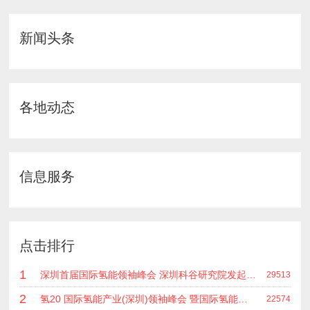
新闻头条
各地动态
信息服务
点击排行
1
深圳首届国际氢能领袖峰会 深圳科谷研究院发起主办 在深能源集团成功召开 会上相关单位 研发机构 龙头企业等签约合作
29513
2
氢20 国际氢能产业(深圳)领袖峰会 暨国际氢能产业链展览会
22574