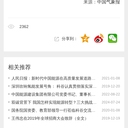
来源：
中国气象报
2362
分享到：
相关推荐
人民日报：新时代中国能源在高质量发展道路上奋勇前进
2021-01-08
深圳吹响氢能发展号角： 科谷认真贯彻落实深圳市2019全球招商大会精神 全方位布局六个前沿方向之一：氢燃料电池产业
2019-12-20
中国能源建设集团有限公司党委书记、董事长宋海良：坚持系统观念统筹推进“双碳”目标实施
2022-08-22
双碳背景下 我国怎样实现能源转型？三大挑战、转型路径、发展建议
2024-07-24
国务院国资委、教育部领导一行莅临科谷交流座谈 探讨新形势下科谷人才培养定位和方向
2020-01-08
王伟忠在2019年全球招商大会致辞（全文）
2019-12-19