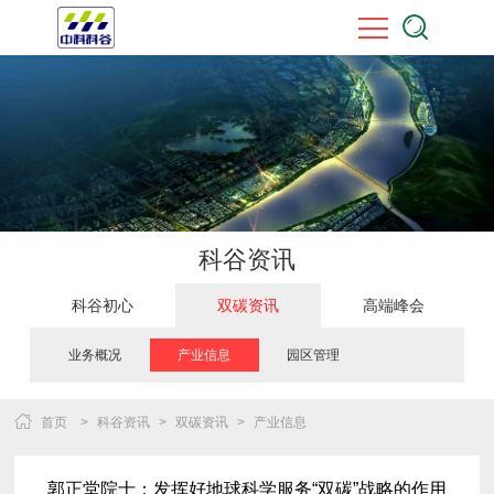
科谷资讯
科谷初心
双碳资讯
高端峰会
业务概况
产业信息
园区管理
首页
>
科谷资讯
>
双碳资讯
>
产业信息
郭正堂院士：发挥好地球科学服务“双碳”战略的作用