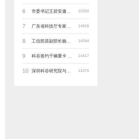
6
市委书记王碧安邀请科谷集团余一平主席一行前往工业转移园考察合作
15350
7
广东省科技厅专家组一行莅临深圳科谷考察调研“未来能源中心”项目
14928
8
工信部原副部长杨学山与科谷研究院余院长在第九届中电博览会交流
14594
9
科谷签约千辆重卡 与海纳吉科技 氢牛电卡等合作
14417
10
深圳科谷研究院与德国魏玛包豪斯大学交流研讨会
14370