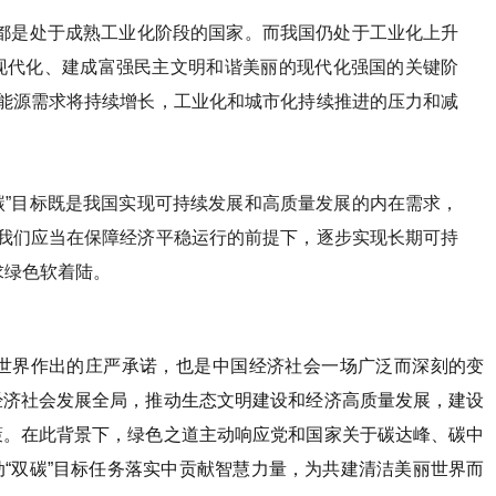
。
求绿色软着陆。
策。