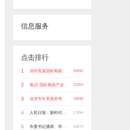
信息服务
点击排行
1
深圳首届国际氢能领袖峰会 深圳科谷研究院发起主办 在深能源集团成功召开 会上相关单位 研发机构 龙头企业等签约合作
29492
2
氢20 国际氢能产业(深圳)领袖峰会 暨国际氢能产业链展览会
22553
3
张涛市长率政府考察团莅临深圳科谷集团指导工作
19698
4
人民日报：新时代中国能源在高质量发展道路上奋勇前进
17054
5
市委书记潘群、市政府副市长张荣海一行莅临考察指导工作
16673