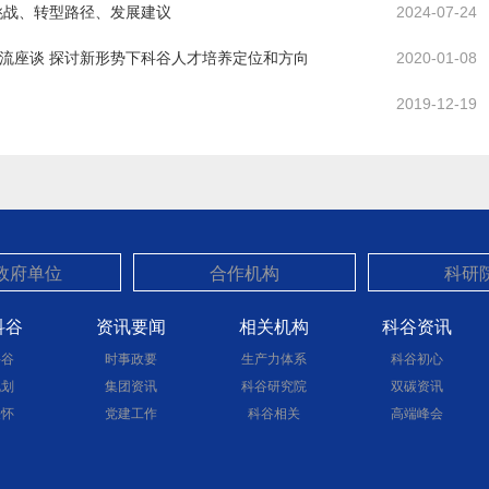
挑战、转型路径、发展建议
2024-07-24
流座谈 探讨新形势下科谷人才培养定位和方向
2020-01-08
）
2019-12-19
科谷
资讯要闻
相关机构
科谷资讯
科谷
时事政要
生产力体系
科谷初心
规划
集团资讯
科谷研究院
双碳资讯
关怀
党建工作
科谷相关
高端峰会