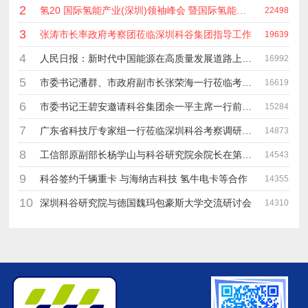
2
氢20 国际氢能产业(深圳)领袖峰会 暨国际氢能产业链展览会
22498
3
张涛市长率政府考察团莅临深圳科谷集团指导工作
19639
4
人民日报：新时代中国能源在高质量发展道路上奋勇前进
16992
5
市委书记潘群、市政府副市长张荣海一行莅临考察指导工作
16619
6
市委书记王碧安邀请科谷集团余一平主席一行前往工业转移园考察合作
15284
7
广东省科技厅专家组一行莅临深圳科谷考察调研“未来能源中心”项目
14873
8
工信部原副部长杨学山与科谷研究院余院长在第九届中电博览会交流
14543
9
科谷签约千辆重卡 与海纳吉科技 氢牛电卡等合作
14355
10
深圳科谷研究院与德国魏玛包豪斯大学交流研讨会
14310