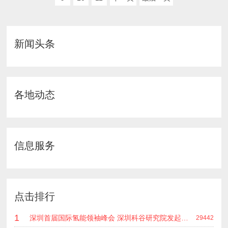
新闻头条
各地动态
信息服务
点击排行
1
深圳首届国际氢能领袖峰会 深圳科谷研究院发起主办 在深能源集团成功召开 会上相关单位 研发机构 龙头企业等签约合作
29442