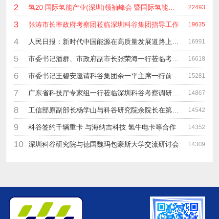
2
氢20 国际氢能产业(深圳)领袖峰会 暨国际氢能产业链展览会
22493
3
张涛市长率政府考察团莅临深圳科谷集团指导工作
19635
4
人民日报：新时代中国能源在高质量发展道路上奋勇前进
16991
5
市委书记潘群、市政府副市长张荣海一行莅临考察指导工作
16618
6
市委书记王碧安邀请科谷集团余一平主席一行前往工业转移园考察合作
15281
7
广东省科技厅专家组一行莅临深圳科谷考察调研“未来能源中心”项目
14867
8
工信部原副部长杨学山与科谷研究院余院长在第九届中电博览会交流
14542
9
科谷签约千辆重卡 与海纳吉科技 氢牛电卡等合作
14352
10
深圳科谷研究院与德国魏玛包豪斯大学交流研讨会
14309