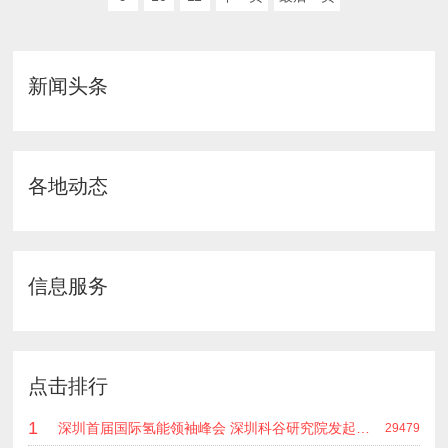
新闻头条
各地动态
信息服务
点击排行
1
深圳首届国际氢能领袖峰会 深圳科谷研究院发起主办 在深能源集团成功召开 会上相关单位 研发机构 龙头企业等签约合作
29479