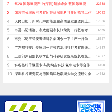
2
氢20 国际氢能产业(深圳)领袖峰会 暨国际氢能产业链展览会
22538
3
张涛市长率政府考察团莅临深圳科谷集团指导工作
19682
4
人民日报：新时代中国能源在高质量发展道路上奋勇前进
17036
5
市委书记潘群、市政府副市长张荣海一行莅临考察指导工作
16655
6
市委书记王碧安邀请科谷集团余一平主席一行前往工业转移园考察合作
15327
7
广东省科技厅专家组一行莅临深圳科谷考察调研“未来能源中心”项目
14913
8
工信部原副部长杨学山与科谷研究院余院长在第九届中电博览会交流
14577
9
科谷签约千辆重卡 与海纳吉科技 氢牛电卡等合作
14400
10
深圳科谷研究院与德国魏玛包豪斯大学交流研讨会
14352